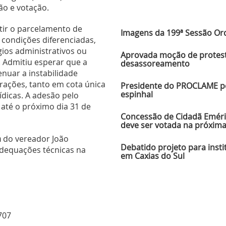
ão e votação.
Ú
ir o parcelamento de
Imagens da 199ª Sessão Ordi
 condições diferenciadas,
gios administrativos ou
Aprovada moção de protesto
. Admitiu esperar que a
desassoreamento
enuar a instabilidade
rações, tanto em cota única
Presidente do PROCLAME pe
espinhal
ídicas. A adesão pelo
até o próximo dia 31 de
Concessão de Cidadã Emérit
deve ser votada na próxim
a
do vereador João
Debatido projeto para insti
dequações técnicas na
em Caxias do Sul
707