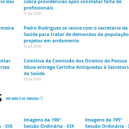
cio das
cobra providências após constatar falta de
profissionais
31 Jul 2026
imeira
Pedro Rodrigues se reúne com o secretário da
Saúde para tratar de demandas da população
projetos em andamento
31 Jul 2026
entar
Comitiva da Comissão dos Direitos da Pessoa
ortes
Idosa entrega Cartilha Antiquedas à Secretari
da Saúde
29 Jul 2026
S
VER BANCO DE IMAGENS
Imagens da 196ª
Imagens da 195ª
 - XIX
Sessão Ordinária - XIX
Sessão Ordinária - 