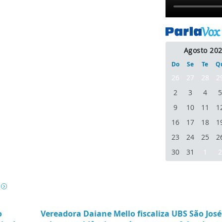
Agosto 20
Do
Se
Te
Q
26
27
28
2
2
3
4
5
9
10
11
1
16
17
18
1
23
24
25
2
30
31
1
2
o
Vereadora Daiane Mello fiscaliza UBS São José