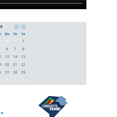
26
u
Qu
Se
Sa
9
30
31
1
6
7
8
2
13
14
15
9
20
21
22
6
27
28
29
3
4
5
 e