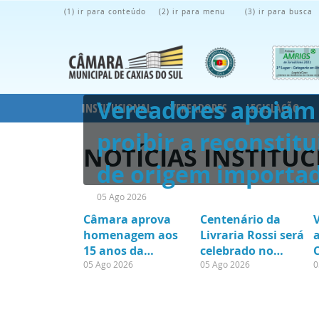
(1) ir para conteúdo
(2) ir para menu
(3) ir para busca
Vereadores apoiam 
INSTITUCIONAL
VEREADORES
LEGISLAÇÃO
proibir a reconstitu
NOTÍCIAS INSTITUC
de origem importa
05 Ago 2026
Câmara aprova
Centenário da
homenagem aos
Livraria Rossi será
a
15 anos da
celebrado no
Conquistas
05 Ago 2026
Legislativo
05 Ago 2026
0
Negócios
caxiense
N
Imobiliários