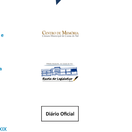
 e
a
XIX