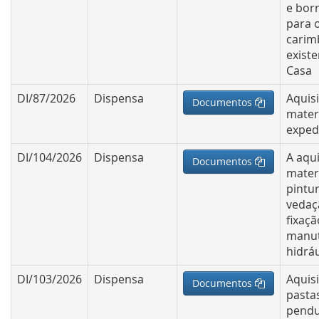
e bor
para 
carim
exist
Casa
DI/87/2026
Dispensa
Aquis
Documentos
mater
exped
DI/104/2026
Dispensa
A aqu
Documentos
mater
pintur
vedaç
fixaçã
manu
hidráu
DI/103/2026
Dispensa
Aquis
Documentos
pasta
pendu