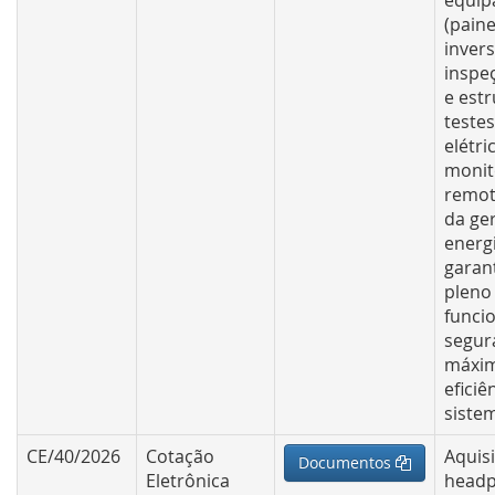
equip
(paine
invers
inspeç
e estr
testes
elétri
moni
remot
da ge
energi
garan
pleno
funci
segur
máxi
eficiê
siste
CE/40/2026
Cotação
Aquis
Documentos
Eletrônica
head