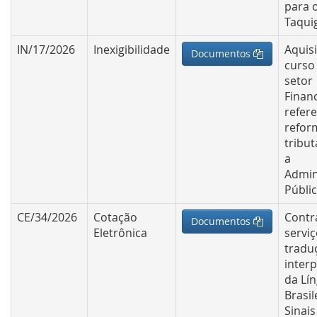
para 
Taquig
IN/17/2026
Inexigibilidade
Aquis
Documentos
curso
setor
Financ
refere
refor
tribut
a
Admin
Públi
CE/34/2026
Cotação
Contr
Documentos
Eletrônica
servi
tradu
inter
da Lí
Brasil
Sinais