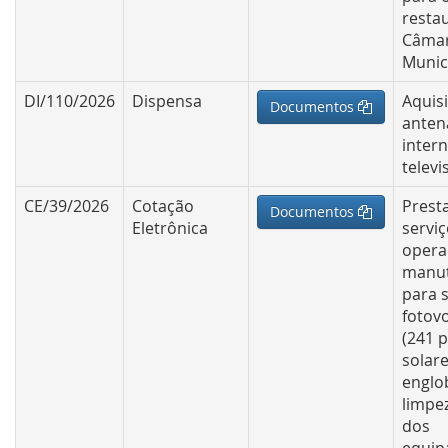
resta
Câma
Munic
DI/110/2026
Dispensa
Aquis
Documentos
antena
inter
televi
CE/39/2026
Cotação
Prest
Documentos
Eletrônica
servi
opera
manu
para 
fotovo
(241 p
solare
englo
limpe
dos