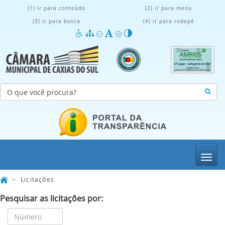
(1) ir para conteúdo
(2) ir para menu
(3) ir para busca
(4) ir para rodapé
Menu
>
Licitações
Pesquisar as licitações por: