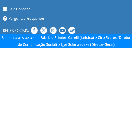
Fale Conosco
Perguntas Frequentes
REDES SOCIAIS:
Responsáveis pelo site:
Fabrício Primieri Carelli (jurídico)
e
Ciro Fabres (Diretor
de Comunicação Social)
e
Igor Schmaedeke (Diretor-Geral)