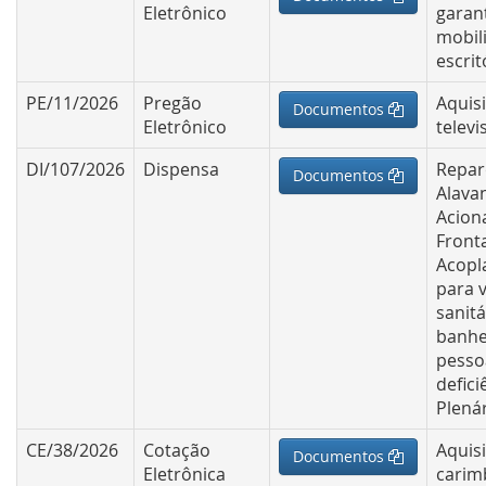
Eletrônico
garan
mobil
escrit
PE/11/2026
Pregão
Aquis
Documentos
Eletrônico
televi
DI/107/2026
Dispensa
Repar
Documentos
Alava
Acion
Fronta
Acopla
para 
sanitá
banhe
pesso
defici
Plená
CE/38/2026
Cotação
Aquis
Documentos
Eletrônica
carimb