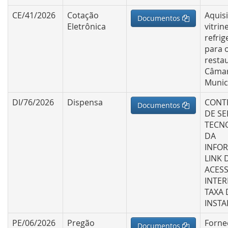
CE/41/2026
Cotação
Aquis
Documentos
Eletrônica
vitrin
refri
para 
resta
Câma
Munic
DI/76/2026
Dispensa
CONT
Documentos
DE SE
TECN
DA
INFO
LINK 
ACESS
INTE
TAXA 
INST
PE/06/2026
Pregão
Forne
Documentos