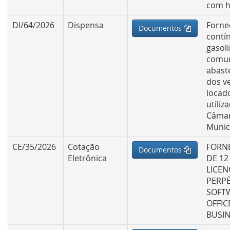
com h
DI/64/2026
Dispensa
Forne
Documentos
contí
gasol
comu
abast
dos v
locad
utiliz
Câma
Munic
CE/35/2026
Cotação
FORN
Documentos
Eletrônica
DE 12
LICEN
PERP
SOFT
OFFIC
BUSIN