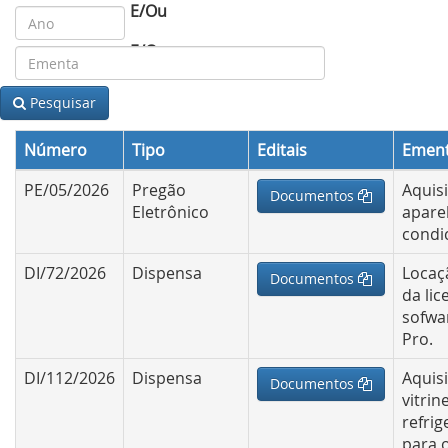
E/Ou
E/Ou
Pesquisar
Número
Tipo
Editais
Emen
PE/05/2026
Pregão
Aquis
Documentos
Eletrônico
apare
condi
DI/72/2026
Dispensa
Locaç
Documentos
da lic
sofwa
Pro.
DI/112/2026
Dispensa
Aquis
Documentos
vitrin
refri
para 