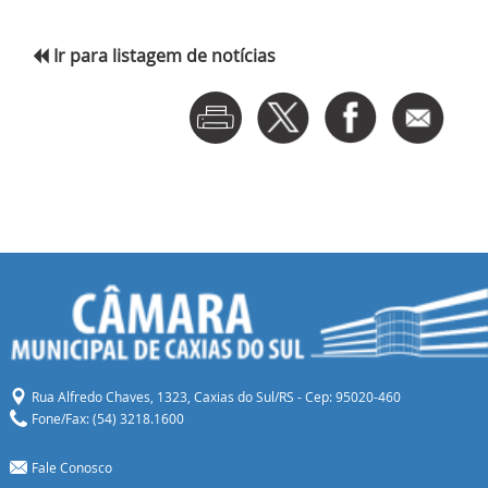
Ir para listagem de notícias
Rua Alfredo Chaves, 1323, Caxias do Sul/RS - Cep: 95020-460
Fone/Fax: (54) 3218.1600
Fale Conosco