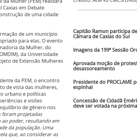
Crédito:
Acervo CMCS/Divul
l da Mulher (PEM) realizará
al Caxias em Debate
construção de uma cidade
Ú
Capitão Ramon participa de
 formação de um município
Câmara de Caxias do Sul
opriado para elas. O evento
nadoria da Mulher, do
Imagens da 199ª Sessão Ordi
COMDIM), da Universidade
rojeto de Extensão Mulheres
Aprovada moção de protesto
desassoreamento
idente da PEM, o encontro
Presidente do PROCLAME pe
espinhal
to de vista das mulheres,
 urbano e políticas
Concessão de Cidadã Emérit
eriências e visões
deve ser votada na próxim
quilíbrio de gênero nos
s foram projetadas
ao poder, resultando em
dade da população. Uma
ela que, ao considerar as