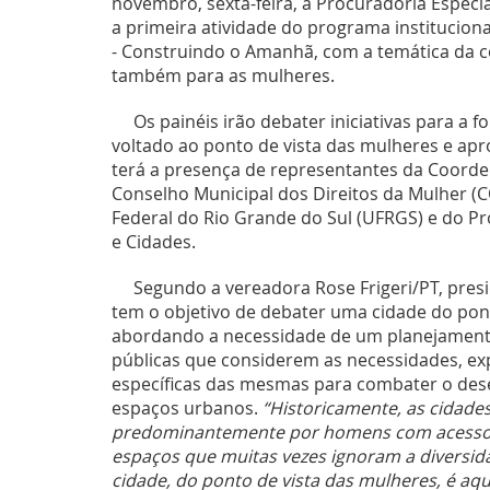
novembro, sexta-feira, a Procuradoria Especia
a primeira atividade do programa institucion
- Construindo o Amanhã, com a temática da 
também para as mulheres.
Os painéis irão debater iniciativas para a
voltado ao ponto de vista das mulheres e apr
terá a presença de representantes da Coorde
Conselho Municipal dos Direitos da Mulher (
Federal do Rio Grande do Sul (UFRGS) e do P
e Cidades.
Segundo a vereadora Rose Frigeri/PT, pres
tem o objetivo de debater uma cidade do pon
abordando a necessidade de um planejamento
públicas que considerem as necessidades, exp
específicas das mesmas para combater o dese
espaços urbanos.
“Historicamente, as cidade
predominantemente por homens com acesso 
espaços que muitas vezes ignoram a diversi
cidade, do ponto de vista das mulheres, é aqu