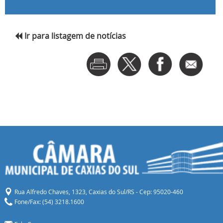
Next
Ir para listagem de notícias
Rua Alfredo Chaves, 1323, Caxias do Sul/RS - Cep: 95020-460
Fone/Fax: (54) 3218.1600