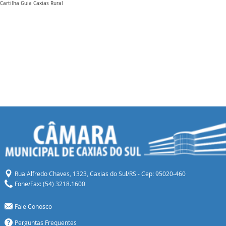
Cartilha Guia Caxias Rural
Rua Alfredo Chaves, 1323, Caxias do Sul/RS - Cep: 95020-460
Fone/Fax: (54) 3218.1600
Fale Conosco
Perguntas Frequentes